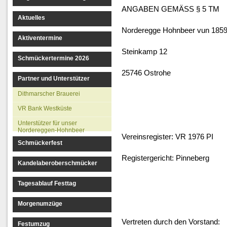
ANGABEN GEMÄSS § 5 TM
Aktuelles
Norderegge Hohnbeer vun 1859
Aktiventermine
Steinkamp 12
Schmückertermine 2026
25746 Ostrohe
Partner und Unterstützer
Dithmarscher Brauerei
VR Bank Westküste
Unterstützer für unser
Nordereggen-Hohnbeer
Vereinsregister: VR 1976 PI
Schmückerfest
Registergericht: Pinneberg
Kandelaberoberschmücker
Tagesablauf Festtag
Morgenumzüge
Vertreten durch den Vorstand:
Festumzug