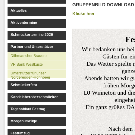
GRUPPENBILD DOWNLOAD
Aktuelles
Klicke hier
Aktiventermine
Schmückertermine 2026
Fe
Partner und Unterstützer
Wir bedanken uns bei
Gästen für e
Dithmarscher Brauerei
Das Wetter spielte
VR Bank Westküste
ganze
Unterstützer für unser
Abends hatten wir gu
Nordereggen-Hohnbeer
frühen Morge
Schmückerfest
DJ Winnetou und die
Kandelaberoberschmücker
eingehei
Ein ganz gr0ßes D
Tagesablauf Festtag
Morgenumzüge
Nach dem F
Festumzug