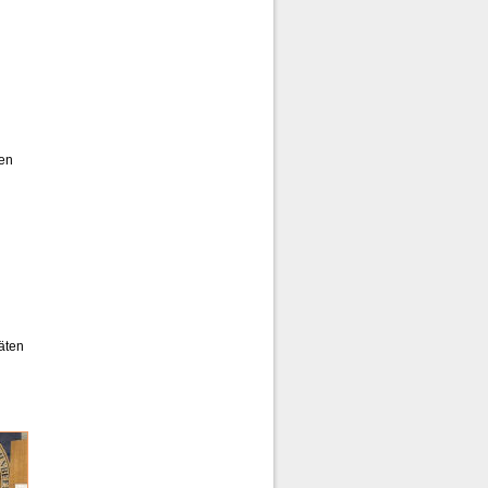
Unterstützer für unser
Nordereggen-Hohnbeer
len
äten