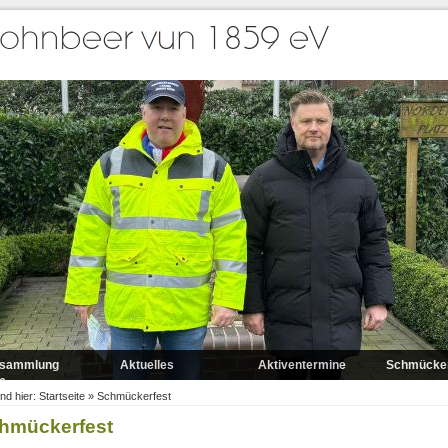
ersammlung
Aktuelles
Aktiventermine
Schmücker
6
ind hier:
Startseite
»
Schmückerfest
hmückerfest