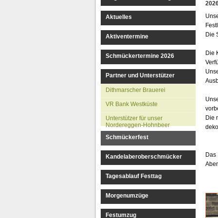
202
Unse
Aktuelles
Festl
Die 
Aktiventermine
Die 
Schmückertermine 2026
Verf
Unse
Partner und Unterstützer
Ausb
Dithmarscher Brauerei
Unse
VR Bank Westküste
vorb
Die 
Unterstützer für unser
Nordereggen-Hohnbeer
deko
Schmückerfest
Das 
Kandelaberoberschmücker
Aben
Tagesablauf Festtag
Morgenumzüge
Festumzug